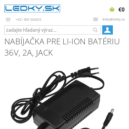
€0
ledky@ledky.sk
+421 905 506355
NABÍJAČKA PRE LI-ION BATÉRIU
36V, 2A, JACK