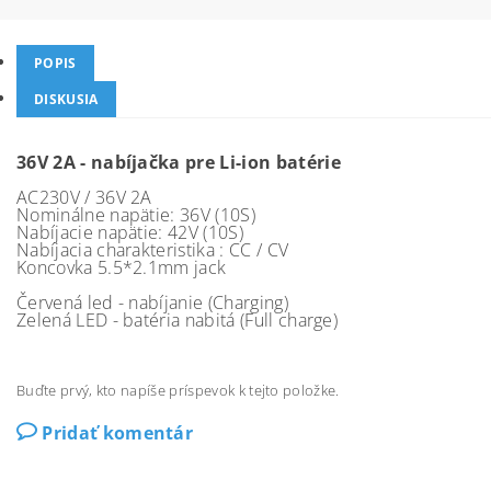
POPIS
DISKUSIA
36V 2A - nabíjačka pre Li-ion batérie
AC230V / 36V 2A
Nominálne napätie: 36V (10S)
Nabíjacie napätie: 42V (10S)
Nabíjacia charakteristika : CC / CV
Koncovka
5.5*2.1mm jack
Červená led - nabíjanie (Charging)
Zelená LED - batéria nabitá (Full charge)
Buďte prvý, kto napíše príspevok k tejto položke.
Pridať komentár