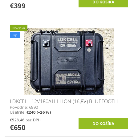
€399
Novinka
Tip
LDKCELL 12V180AH LI-ION (16,8V) BLUETOOTH
Pôvodne:
€890
Ušetríte
:
€240 (–26 %)
€528,46 bez DPH
€650