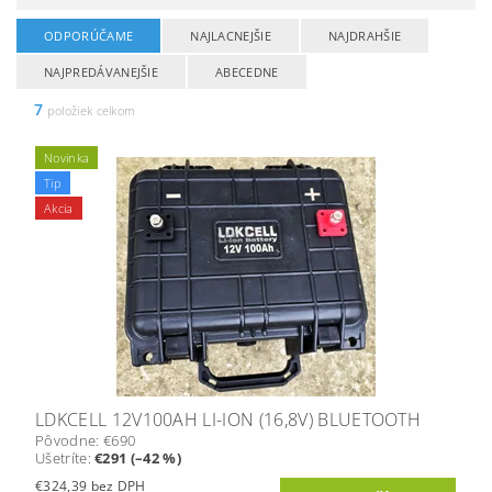
ODPORÚČAME
NAJLACNEJŠIE
NAJDRAHŠIE
NAJPREDÁVANEJŠIE
ABECEDNE
7
položiek celkom
Novinka
Tip
Akcia
LDKCELL 12V100AH LI-ION (16,8V) BLUETOOTH
Pôvodne:
€690
Ušetríte
:
€291 (–42 %)
€324,39 bez DPH