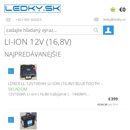
€0
ledky@ledky.sk
+421 905 506355
LI-ION 12V (16,8V)
NAJPREDÁVANEJŠIE
1.
LDKCELL 12V100AH LI-ION (16,8V) BLUETOOTH
–
SKLADOM
12V100Ah Li-ion (16,8V nabíjanie ) - 1460Wh...
€399
€324,39
bez DPH
2.