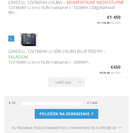
LDKCELL 12V360AH (16,8V)
–
MOMENTÁLNE NEDOSTUPNÉ
12V360Ah Li-ion (16,8V nabíjanie ) - 5328Wh (25kg)Nahradí
6ks...
€1 450
€1 178,86
bez DPH
3.
LDKCELL 12V180AH LI-ION (16,8V) BLUETOOTH
–
SKLADOM
12V180Ah Li-ion (16,8V nabíjanie ) - 2665Wh...
€650
€528,46
bez DPH
UKÁŽ VIAC
€
25
€
1450
POLOŽIEK NA ZOBRAZENIE:
7
FILTROVANIE PODĽA PARAMETROV, CHARAKTERISTÍK A VÝROBCOV