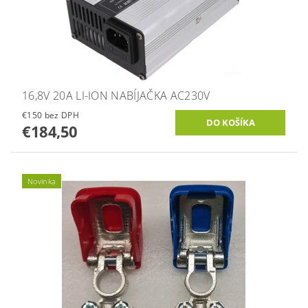
16,8V 20A LI-ION NABÍJAČKA AC230V
€150 bez DPH
€184,50
Novinka