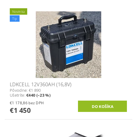
Novinka
Tip
LDKCELL 12V360AH (16,8V)
Pôvodne:
€1 890
Ušetríte
:
€440 (–23 %)
€1 178,86 bez DPH
€1 450