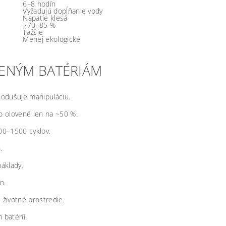
6–8 hodín
Vyžadujú dopĺňanie vody
Napätie klesá
~70–85 %
Ťažšie
Menej ekologické
VENÝM BATÉRIÁM
nodušuje manipuláciu.
o olovené len na ~50 %.
00–1500 cyklov.
.
náklady.
n.
 životné prostredie.
 batérií.