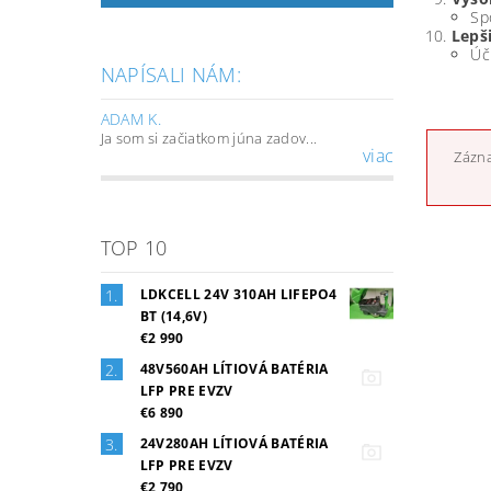
Sp
Lepš
Úč
NAPÍSALI NÁM:
ADAM K.
Ja som si začiatkom júna zadov...
viac
Zázna
TOP 10
LDKCELL 24V 310AH LIFEPO4
BT (14,6V)
€2 990
48V560AH LÍTIOVÁ BATÉRIA
LFP PRE EVZV
€6 890
24V280AH LÍTIOVÁ BATÉRIA
LFP PRE EVZV
€2 790