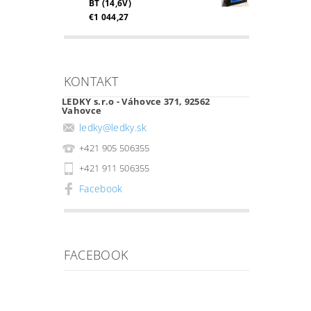
BT (14,6V)
€1 044,27
KONTAKT
LEDKY s.r.o - Váhovce 371, 92562
Vahovce
ledky
@
ledky.sk
+421 905 506355
+421 911 506355
Facebook
FACEBOOK