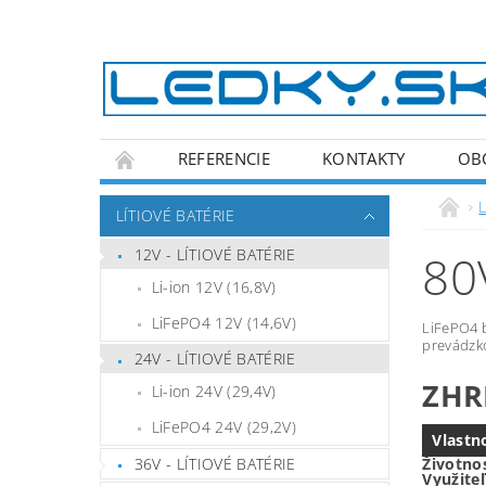
REFERENCIE
KONTAKTY
OB
LASEROVÉ ZVÁRAČKY
LÍTIOVÉ BATÉRIE
12V - LÍTIOVÉ BATÉRIE
80
Li-ion 12V (16,8V)
LiFePO4 12V (14,6V)
LiFePO4 
prevádzko
24V - LÍTIOVÉ BATÉRIE
ZHR
Li-ion 24V (29,4V)
LiFePO4 24V (29,2V)
Vlastn
36V - LÍTIOVÉ BATÉRIE
Životno
Využite