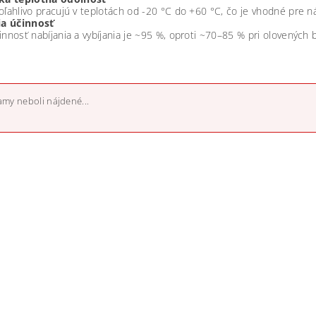
oľahlivo pracujú v teplotách od -20 °C do +60 °C, čo je vhodné pre n
ia účinnosť
innosť nabíjania a vybíjania je ~95 %, oproti ~70–85 % pri olovených b
my neboli nájdené...