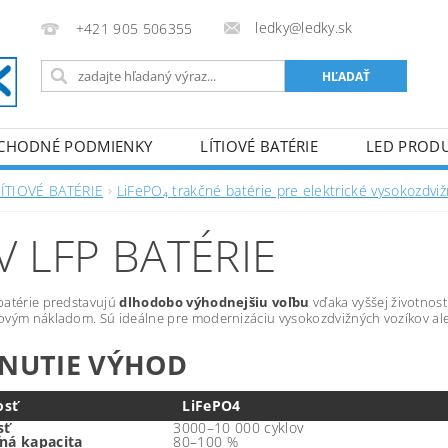
ledky@ledky.sk
+421 905 506355
CHODNÉ PODMIENKY
LÍTIOVÉ BATÉRIE
LED PROD
LÍTIOVÉ BATÉRIE
LiFePO₄ trakčné batérie pre elektrické vysokozdviž
V LFP BATÉRIE
batérie predstavujú
dlhodobo výhodnejšiu voľbu
vďaka vyššej životnost
vým nákladom. Sú ideálne pre modernizáciu vysokozdvižných vozíkov ale
NUTIE VÝHOD
osť
LiFePO4
sť
3000–10 000 cyklov
ľná kapacita
80–100 %