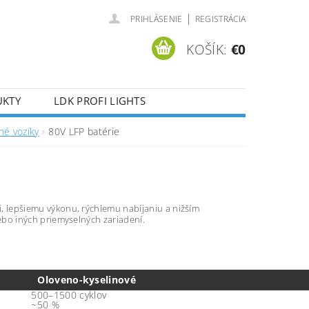
|
PRIHLÁSENIE
REGISTRÁCIA
KOŠÍK:
€0
UKTY
LDK PROFI LIGHTS
né vozíky
80V LFP batérie
i, lepšiemu výkonu, rýchlemu nabíjaniu a nižším
bo iných priemyselných zariadení.
Oloveno-kyselinové
500–1500 cyklov
~50 %