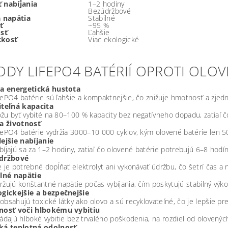
 nabíjania
1–2 hodiny
Bezúdržbové
a napätia
Stabilné
ť
~95 %
sť
Ľahšie
ckosť
Viac ekologické
ODY LIFEPO4 BATÉRIÍ OPROTI OLO
ia energetická hustota
FePO4 batérie sú ľahšie a kompaktnejšie, čo znižuje hmotnosť a zjed
iteľná kapacita
žu byť vybité na 80–100 % kapacity bez negatívneho dopadu, zatiaľ č
ia životnosť
FePO4 batérie vydržia 3000–10 000 cyklov, kým olovené batérie len 5
ejšie nabíjanie
bíjajú sa za 1–2 hodiny, zatiaľ čo olovené batérie potrebujú 6–8 hodín
držbové
e je potrebné dopĺňať elektrolyt ani vykonávať údržbu, čo šetrí čas a 
ilné napätie
ržujú konštantné napätie počas vybíjania, čím poskytujú stabilný výko
ogickejšie a bezpečnejšie
obsahujú toxické látky ako olovo a sú recyklovateľné, čo je lepšie pre
nosť voči hlbokému vybitiu
ládajú hlboké vybitie bez trvalého poškodenia, na rozdiel od olovených
ká teplotná odolnosť