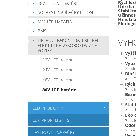
Rýchlosť
48V LÍTIOVÉ BATÉRIE
Údržba
Stabilit
SOLÁRNE NABÍJAČKY LI-ION
Účinnos
Hmotno
MENIČE NAPÄTIA
Ekologi
BMS
VÝH
LIFEPO₄ TRAKČNÉ BATÉRIE PRE
ELEKTRICKÉ VYSOKOZDVIŽNÉ
VOZÍKY
Vyšš
Li
12V LFP batérie
Využ
Mô
24V LFP batérie
Dlhš
Li
48V LFP batérie
Rýchl
Na
80V LFP batérie
Bezú
Ni
Stab
LED PRODUKTY
Ud
Ekol
LDK PROFI LIGHTS
Ne
Odol
Zv
LASEROVÉ ZVÁRAČKY
Vyso