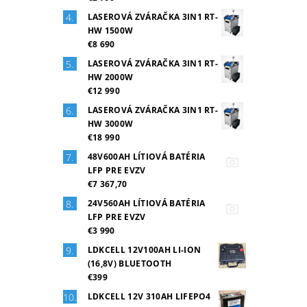
LASEROVÁ ZVÁRAČKA 3IN1 RT-
HW 1500W
€8 690
LASEROVÁ ZVÁRAČKA 3IN1 RT-
HW 2000W
€12 990
LASEROVÁ ZVÁRAČKA 3IN1 RT-
HW 3000W
€18 990
48V600AH LÍTIOVÁ BATÉRIA
LFP PRE EVZV
€7 367,70
24V560AH LÍTIOVÁ BATÉRIA
LFP PRE EVZV
€3 990
LDKCELL 12V100AH LI-ION
(16,8V) BLUETOOTH
€399
LDKCELL 12V 310AH LIFEPO4