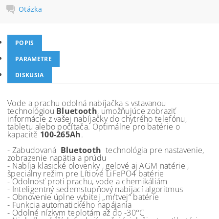
Otázka
POPIS
PARAMETRE
DISKUSIA
Vode a prachu odolná nabíjačka s vstavanou
technológiou
Bluetooth
, umožňujúce zobraziť
informácie z vašej nabíjačky do chytrého telefónu,
tabletu alebo počítača. Optimálne pro batérie o
kapacitě
100-265Ah
.
- Zabudovaná
Bluetooth
technológia pre nastavenie,
zobrazenie napätia a prúdu
- Nabíja klasické olovenky , gelové aj AGM natérie ,
špecialny režim pre Lítiové LiFePO4 batérie
- Odolnosť proti prachu, vode a chemikáliám
- Inteligentný sedemstupňový nabíjací algoritmus
- Obnovenie úplne vybitej „mŕtvej“ batérie
- Funkcia automatického napájania
- Odolné nízkym teplotám až do -30°C