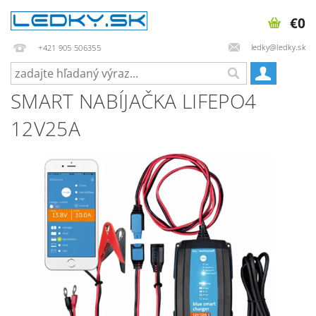
€0
ledky@ledky.sk
+421 905 506355
SMART NABÍJAČKA LIFEPO4
12V25A