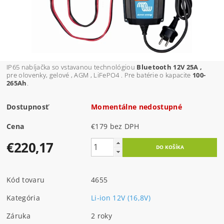
IP65 nabíjačka so vstavanou technológiou
Bluetooth 12V 25A ,
pre olovenky, gelové , AGM , LiFePO4 . Pre batérie o
kapacite
100-
265Ah
.
Dostupnosť
Momentálne nedostupné
Cena
€179 bez DPH
€220,17
Kód tovaru
4655
Kategória
Li-ion 12V (16,8V)
Záruka
2 roky