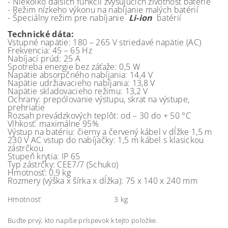
- Niekoľko ďalších funkcií zvyšujúcich životnosť batérie
- Režim nízkeho výkonu na nabíjanie malých batérií
- Špeciálny režim pre nabíjanie
Li-ion
batérií
Technické dáta:
Vstupné napätie: 180 – 265 V striedavé napätie (AC)
Frekvencia: 45 – 65 Hz
Nabíjací prúd: 25 A
Spotreba energie bez záťaže: 0,5 W
Napätie absorpčného nabíjania: 14,4 V
Napätie udržiavacieho nabíjania: 13,8 V
Napätie skladovacieho režimu: 13,2 V
Ochrany: prepólovanie výstupu, skrat na výstupe,
prehriatie
Rozsah prevádzkových teplôt: od – 30 do + 50 °C
Vlhkosť: maximálne 95%
Výstup na batériu: čierny a červený kábel v dĺžke 1,5 m
230 V AC vstup do nabíjačky: 1,5 m kábel s klasickou
zástrčkou
Stupeň krytia: IP 65
Typ zástrčky: CEE7/7 (Schuko)
Hmotnosť: 0,9 kg
Rozmery (výška x šírka x dĺžka): 75 x 140 x 240 mm
Hmotnosť
3 kg
Buďte prvý, kto napíše príspevok k tejto položke.