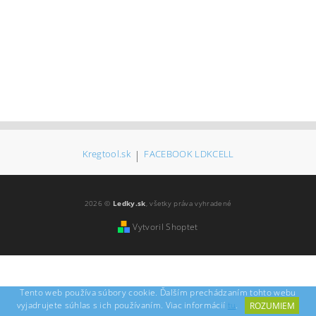
Kregtool.sk
|
FACEBOOK LDKCELL
2026 ©
Ledky.sk
, všetky práva vyhradené
Vytvoril Shoptet
Tento web používa súbory cookie. Ďalším prechádzaním tohto webu
vyjadrujete súhlas s ich používaním. Viac informácií
tu
.
ROZUMIEM