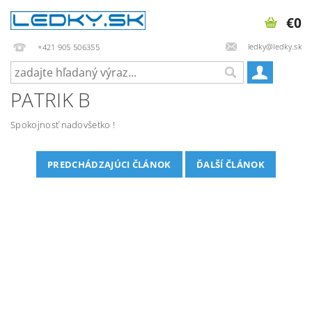
€0
ledky@ledky.sk
+421 905 506355
PATRIK B
Spokojnosť nadovšetko !
PREDCHÁDZAJÚCI ČLÁNOK
ĎALŠÍ ČLÁNOK