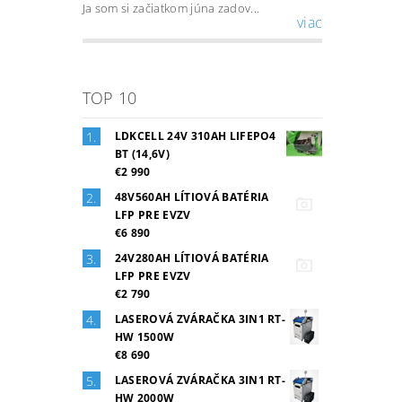
Ja som si začiatkom júna zadov...
viac
TOP 10
LDKCELL 24V 310AH LIFEPO4
BT (14,6V)
€2 990
48V560AH LÍTIOVÁ BATÉRIA
LFP PRE EVZV
€6 890
24V280AH LÍTIOVÁ BATÉRIA
LFP PRE EVZV
€2 790
LASEROVÁ ZVÁRAČKA 3IN1 RT-
HW 1500W
€8 690
LASEROVÁ ZVÁRAČKA 3IN1 RT-
HW 2000W