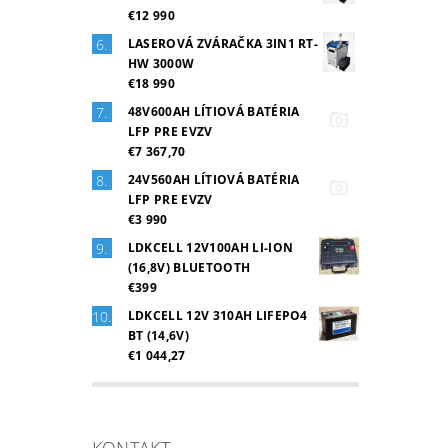
€12 990
LASEROVÁ ZVÁRAČKA 3IN1 RT-
HW 3000W
€18 990
48V600AH LÍTIOVÁ BATÉRIA
LFP PRE EVZV
€7 367,70
24V560AH LÍTIOVÁ BATÉRIA
LFP PRE EVZV
€3 990
LDKCELL 12V100AH LI-ION
(16,8V) BLUETOOTH
€399
LDKCELL 12V 310AH LIFEPO4
BT (14,6V)
€1 044,27