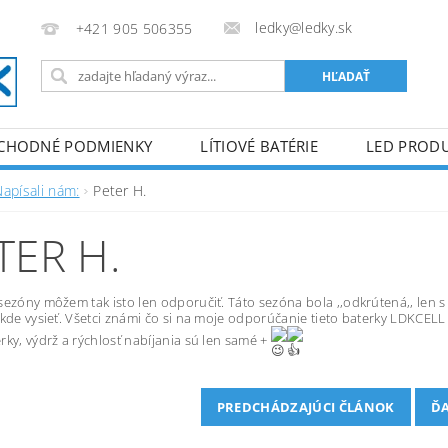
ledky@ledky.sk
+421 905 506355
CHODNÉ PODMIENKY
LÍTIOVÉ BATÉRIE
LED PROD
Napísali nám:
Peter H.
TER H.
sezóny môžem tak isto len odporučiť. Táto sezóna bola ,,odkrútená,, len s
ekde vysieť. Všetci známi čo si na moje odporúčanie tieto baterky LDKCELL
rky, výdrž a rýchlosť nabíjania sú len samé +
PREDCHÁDZAJÚCI ČLÁNOK
ĎA