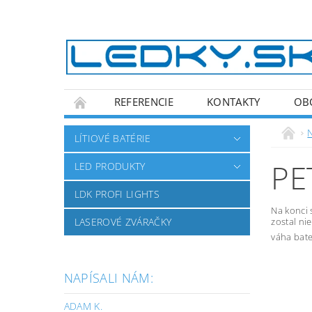
REFERENCIE
KONTAKTY
OB
LASEROVÉ ZVÁRAČKY
LÍTIOVÉ BATÉRIE
PE
LED PRODUKTY
LDK PROFI LIGHTS
Na konci 
LASEROVÉ ZVÁRAČKY
zostal ni
váha bate
NAPÍSALI NÁM:
ADAM K.